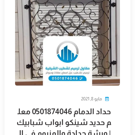
مايو 8, 2021
حداد الدمام 0501874046 معل
م حديد شينكو ابواب شبابيك
| ورشة حدادة والمنيوم فى ال