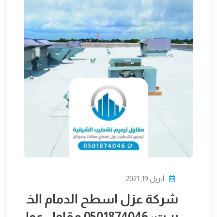
أبريل 19, 2021
شركة عزل اسطح الدمام الخ
بر ت: 0501874046 مقاول عوا