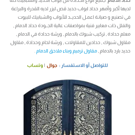
حداد الدمام
جميع انواع الحدادة من ابواب الحديد والشبابيك كما
لديها أكبر وأمهر حداد ابواب حديد قص ليزر لديه القدرة والبراعة
في تصنيع و صيانـة اعمـل الحديــد للأبواب والشبابيك للبيوت
والفلل ذات معايير فنية بمواصفات عالية الجــودة حداد الدمام ,
معلم حدادة , تركيب شبوك بالدمام , ورشة حدادة في الدمام ,
مقاول شبوك , حدادين للمقاولات , ورشة لحام وحدادة , مقاول
حديد بارد بالدمام ,
مقاول ترميم وبناء ملاحق الدمام
.
للتواصل أو الاستفسار :
جوال
|
وتساب