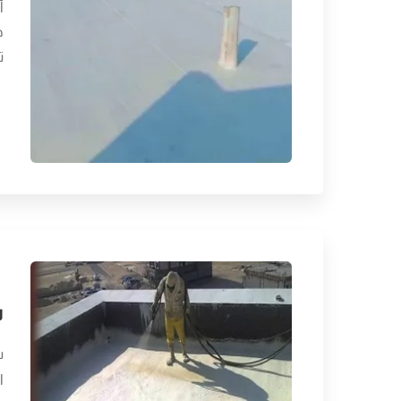
أ
ه
ت
ش
ش
ا