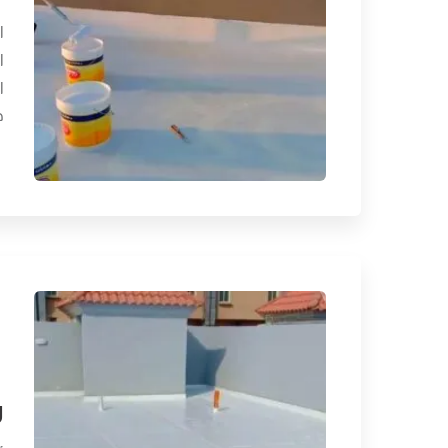
ا
ا
ا
ح
ر