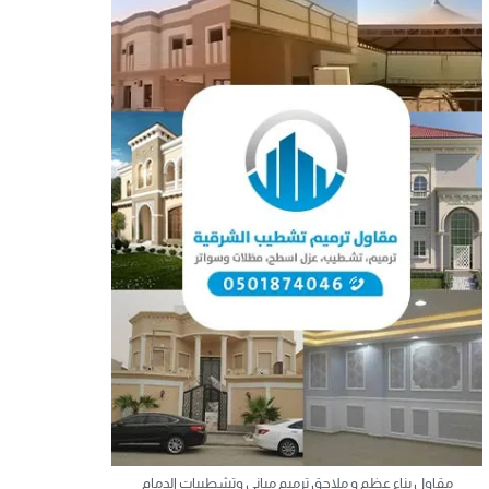
مقاول بناء عظم و ملاحق ترميم مباني وتشطيبات الدمام