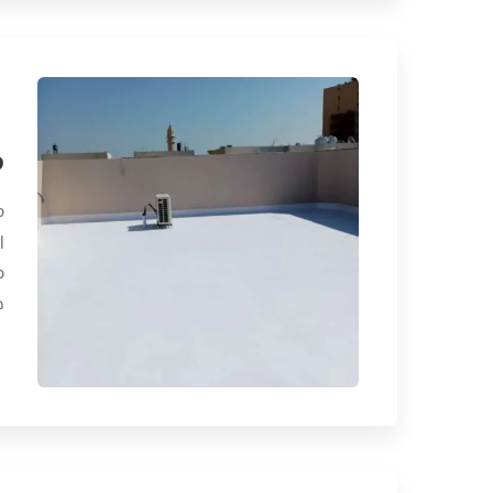
م
م
ا
م
ه