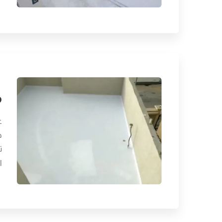
م
ع
ه
ت
ا