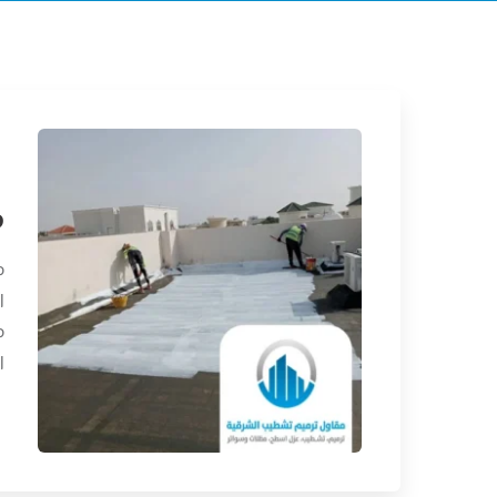
م
م
ا
م
ا