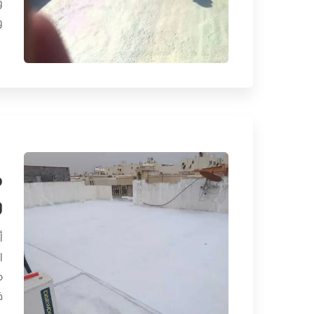
و
و
م
و
أ
ا
م
ف