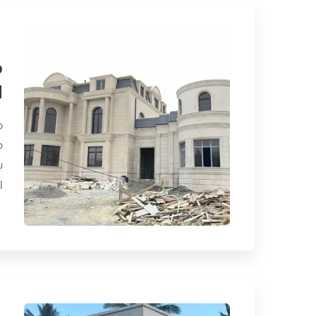
م
ا
م
م
ب
ا