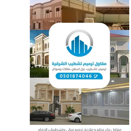
مقاول بناء عظم و ملاحق ترميم مباني وتشطيبات الدمام