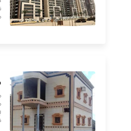
ه
ت
م
م
م
م
ل
ق