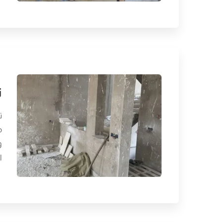
ت
ت
م
و
ا