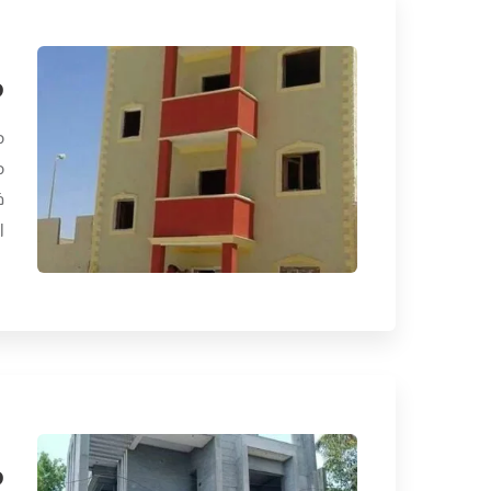
م
م
م
ف
ا
م