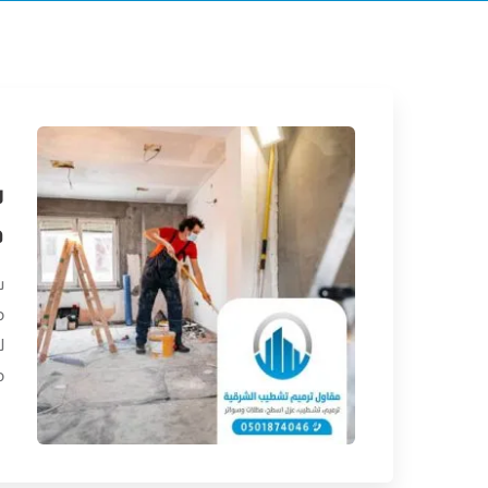
ش
ف
ش
م
ل
م