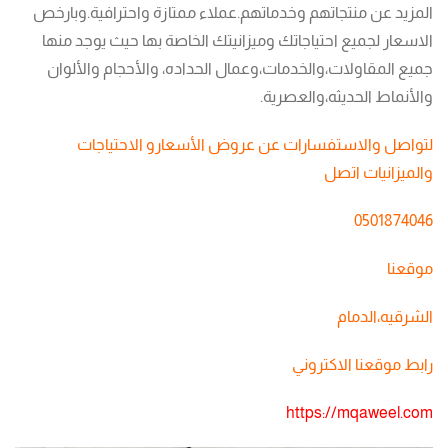
المزيد عن منتجاتهم وخدماتهم.عملاء ممتازة واحترافية.وبارخص
الاسعار لجميع احتياجاتك وميزانيتك الخاصة بها حيث يوجد منها
جميع المقاولات،والخدمات،وعمال الحداده، والأحجام والألوان
والأنماط الحديثه،والعصرية.
لتواصل والاستفسارات عن عروض الأسعارو الاحتياجات
والميزانيات اتصل
0501874046
موقعنا
الشرقيه،الدمام
رابط موقعنا الاكتروني
https://mqaweel.com