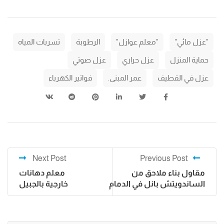
"عزل مائي"
"معلم عوازل"
الرطوبة
تسربات المياه
حماية المنزل
عزل حراري
عزل صوتي
عزل في القطيف
عمر المبنى.
فواتير الكهرباء
Next Post
Previous Post
مقاول بناء ملاحق من
معلم دهانات
الساندويتش بانل في الدمام
خارجية بالجبيل