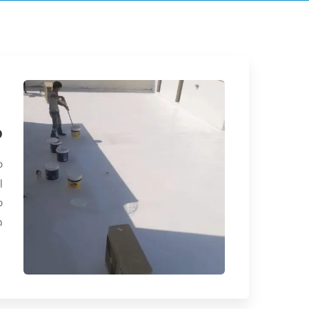
م
م
ا
م
ح