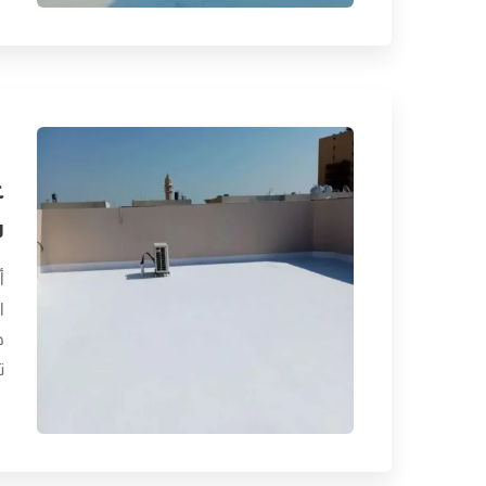
ع
س
أ
ا
ح
ت