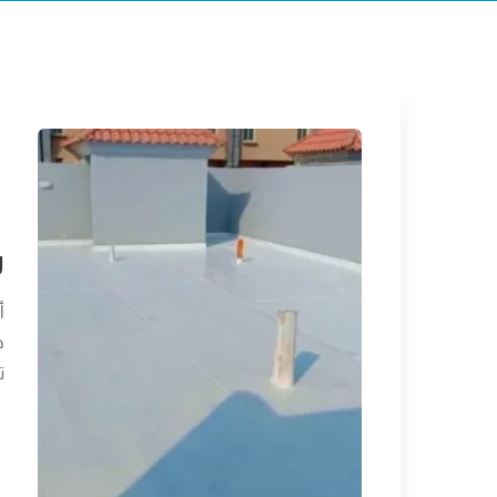
ر
أ
ه
ت