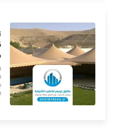
خ
ا
ا
ت
ا