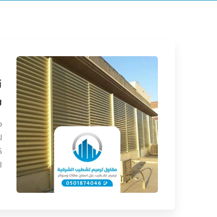
س
م
ل
ك
ا