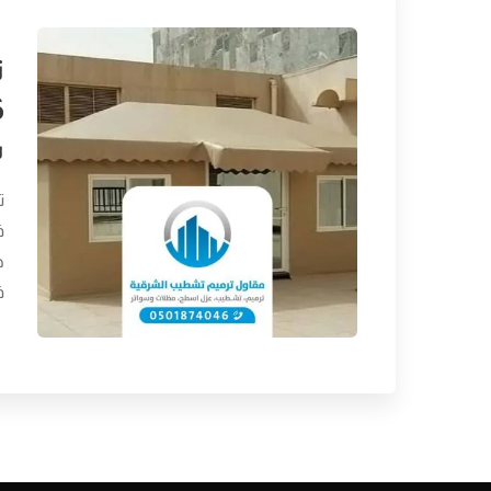
ت
ت
ف
ح
ف