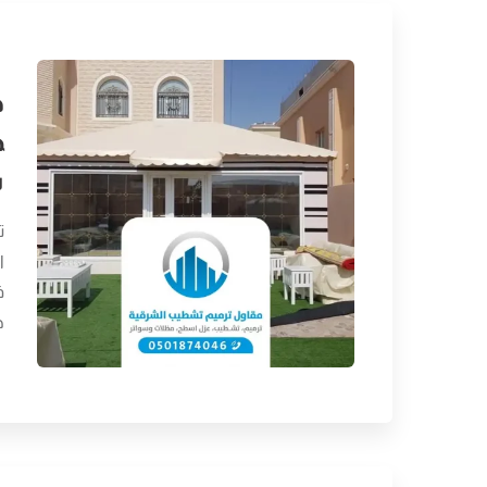
ظ
ت
ت
ا
ف
ج