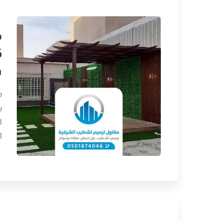
م
ت
م
ي
ا
ا