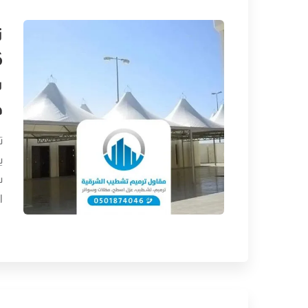
ت
ت
خ
ت
ي
س
ا