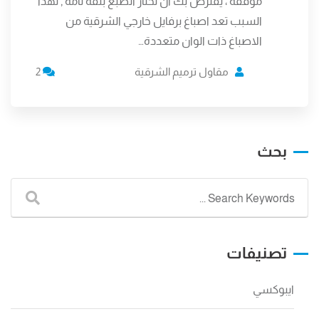
موفقة ، يفترض بك ان تختار الصبغ بثقة تامة , لهذا
السبب تعد اصباغ برفايل خارجي الشرقية من
الاصباغ ذات الوان متعددة…
مقاول ترميم الشرقية
2
بحث
تصنيفات
ايبوكسي