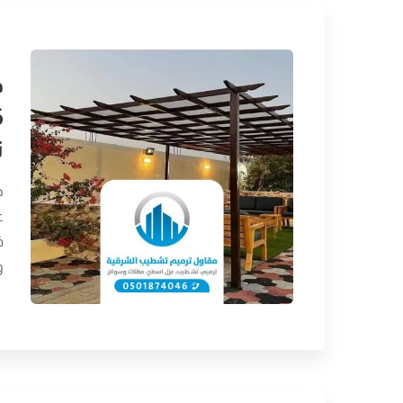
ت
ح
ع
ف
و