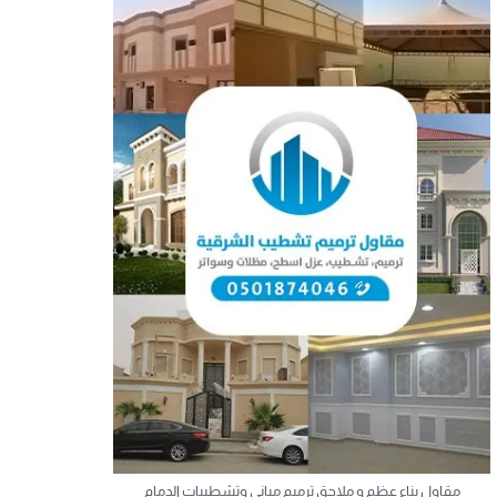
مقاول بناء عظم و ملاحق ترميم مباني وتشطيبات الدمام