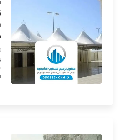
ت
ت
خ
ت
ي
س
ا