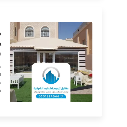
ظ
ت
ت
ا
ف
ج