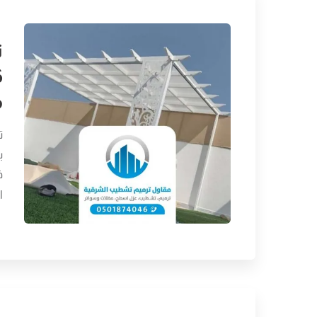
م
ت
ب
ف
ا