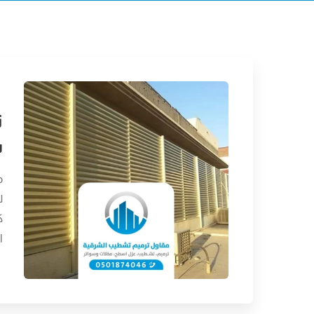
س
م
ل
ك
ا