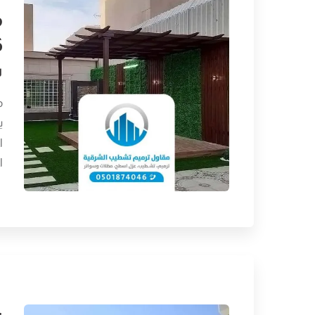
م
ت
م
ي
ا
ا