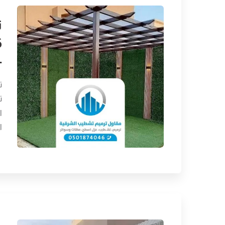
–
ت
ت
ا
ا