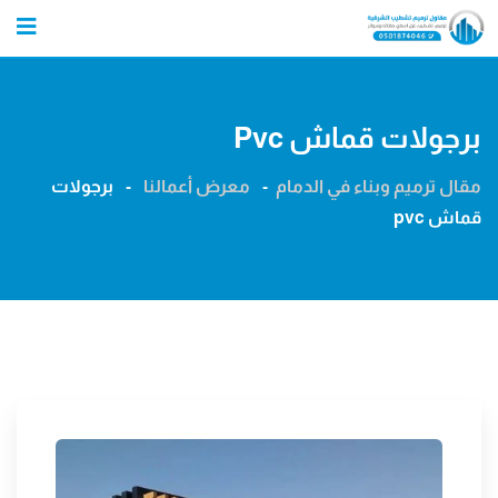
Ski
t
conten
برجولات قماش Pvc
مقال ترميم وبناء في الدمام
-
معرض أعمالنا
-
برجولات
قماش pvc